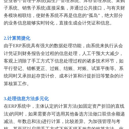
企业各个管理子系统(如生产管理系统、库存管理系统、采购
子系统、销售子系统)直接采集，并通过公共接口，与有关财
务模块相联结，使财务系统不再是信息的“孤岛”，绝大部分
的业务信息能够实时转化，直接生成会计凭证和信息。
2.计算简捷化
由于ERP系统具有强大的数据处理功能，由系统来执行从会
计凭证到财务报告全过程的信息处理，人工干预大大减少，
客观上消除了手工方式下信息处理过程的诸多技术环节，如
平行登记、错帐更正、过账、结账、对账、试算平衡等。系
统同时又承担起存货计价、成本计算和计提折旧等繁杂的计
算核算工作。
3.处理信息方法多元化
在ERP系统中，主体认定的计算方法(如固定资产折旧的直线
法)的同时，如果需要亦可选用其他备选方法做口双倍余额递
减法、年数总和法)进行计算，比较差异。为加强管理与考
核，甚至可以启用手工方式下所不得不放弃的核算方法。此